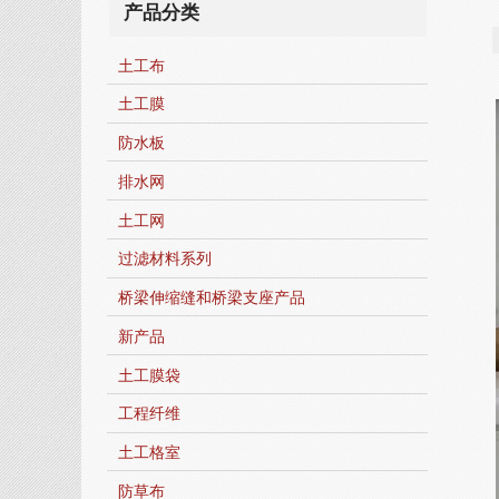
产品分类
土工布
土工膜
防水板
排水网
土工网
过滤材料系列
桥梁伸缩缝和桥梁支座产品
新产品
土工膜袋
工程纤维
土工格室
防草布