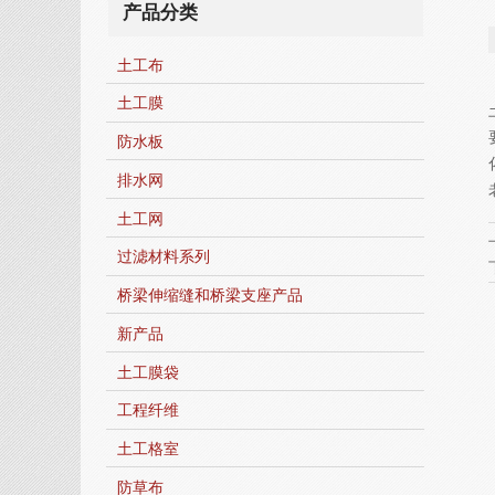
产品分类
土工布
土工膜
防水板
排水网
土工网
过滤材料系列
桥梁伸缩缝和桥梁支座产品
新产品
土工膜袋
工程纤维
土工格室
防草布