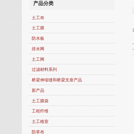
产品分类
土工布
土工膜
防水板
排水网
土工网
过滤材料系列
桥梁伸缩缝和桥梁支座产品
新产品
土工膜袋
工程纤维
土工格室
防草布