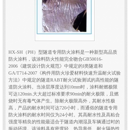
HX-SH（PH）型隧道专用防火涂料是一种新型高品质
防火涂料，该涂料防火性能完全吻合GB50016-
2006《建筑设计防火规范》中规定的I类隧道和
GA/T714-2007《构件用防火珍爱材料快速升温耐火试验
方法》中规定的隧道RABT耐火试验测试的高性能的隧
道防火涂料。当涂层厚度达到10mm时，涂料耐燃极限
可达120min.大大超过标准要求90min的耐火极限，且燃
烧时无有毒气体产生。除耐火极限高外，其耐水性极
高，产品的耐水时间可达720小时，而通俗的隧道专用
防火涂料的耐水时间仅为24小时。其高耐水性及高粘合
强度等精良的性能最适合于隧道内潮湿及车辆通过时的
振动环境。该涂料具有密度轻、热导率低、耐火隔热性