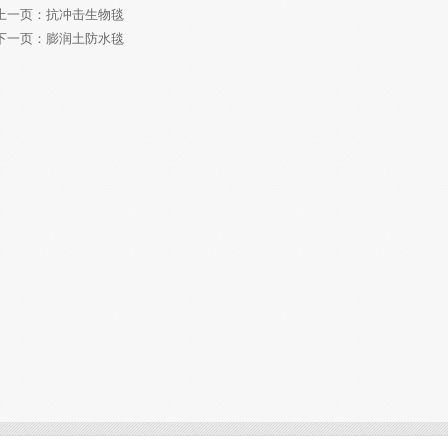
上一页：
抗冲击生物毯
下一页：
膨润土防水毯