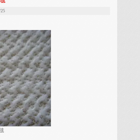
毯
25
毯