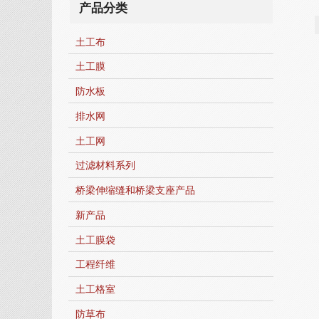
产品分类
土工布
土工膜
防水板
排水网
土工网
过滤材料系列
桥梁伸缩缝和桥梁支座产品
新产品
土工膜袋
工程纤维
土工格室
防草布