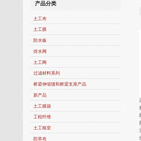
产品分类
土工布
土工膜
防水板
排水网
土工网
过滤材料系列
桥梁伸缩缝和桥梁支座产品
新产品
土工膜袋
工程纤维
土工格室
防草布