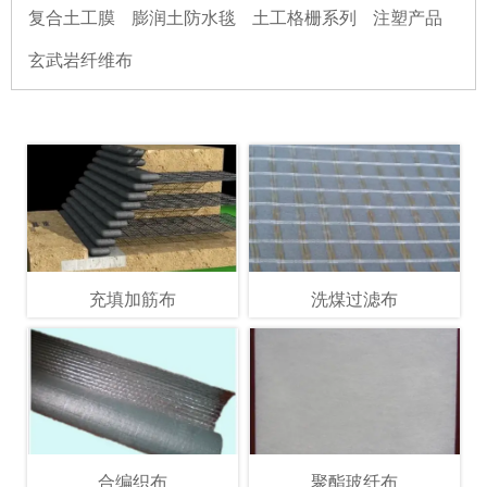
复合土工膜
膨润土防水毯
土工格栅系列
注塑产品
玄武岩纤维布
充填加筋布
洗煤过滤布
合编织布
聚酯玻纤布