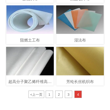
阻燃土工布
湿法布
超高分子聚乙烯纤维高强
芳纶长丝机织布
非织造土工布
<
上一页
1
2
3
4