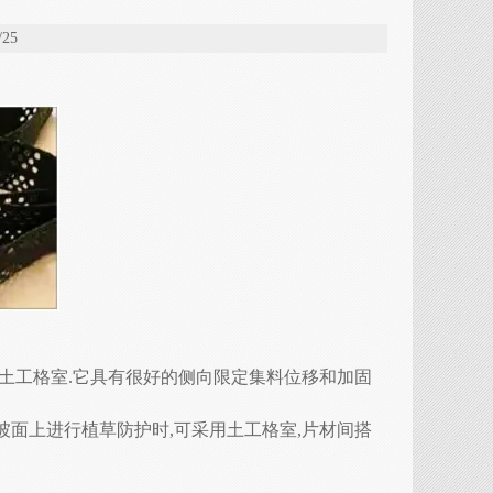
25
土工格室.它具有很好的侧向限定集料位移和加固
面上进行植草防护时,可采用土工格室,片材间搭