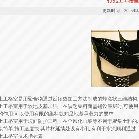
打孔土工格室
更新时间：2025/04/
土工格室是用聚合物通过延续热加工方法制成的蜂窝状三维结构.
土工格室用于软地皮基加强—在缺乏集料而需铺设厚层时,可使用
的作用,可以使用有限的集料就知足地基承载力的要求.
土工格室用于坡面防护工程—在全风化山坡等不易于聚集土料的坡
接简单,施工速度快.其片材延续处设有小孔,有利于水流顺利通过.
土工格室技术指标表