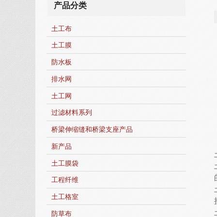
产品分类
土工布
土工膜
防水板
排水网
土工网
过滤材料系列
桥梁伸缩缝和桥梁支座产品
新产品
土工膜袋
工程纤维
土工格室
防草布