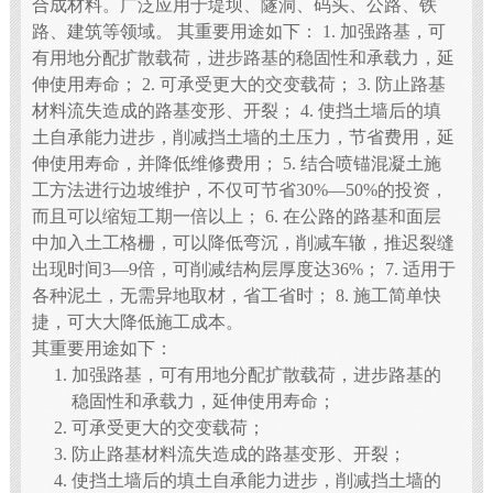
合成材料。广泛应用于堤坝、隧洞、码头、公路、铁
路、建筑等领域。 其重要用途如下： 1. 加强路基，可
有用地分配扩散载荷，进步路基的稳固性和承载力，延
伸使用寿命； 2. 可承受更大的交变载荷； 3. 防止路基
材料流失造成的路基变形、开裂； 4. 使挡土墙后的填
土自承能力进步，削减挡土墙的土压力，节省费用，延
伸使用寿命，并降低维修费用； 5. 结合喷锚混凝土施
工方法进行边坡维护，不仅可节省30%—50%的投资，
而且可以缩短工期一倍以上； 6. 在公路的路基和面层
中加入土工格栅，可以降低弯沉，削减车辙，推迟裂缝
出现时间3—9倍，可削减结构层厚度达36%； 7. 适用于
各种泥土，无需异地取材，省工省时； 8. 施工简单快
捷，可大大降低施工成本。
其重要用途如下：
加强路基，可有用地分配扩散载荷，进步路基的
稳固性和承载力，延伸使用寿命；
可承受更大的交变载荷；
防止路基材料流失造成的路基变形、开裂；
使挡土墙后的填土自承能力进步，削减挡土墙的