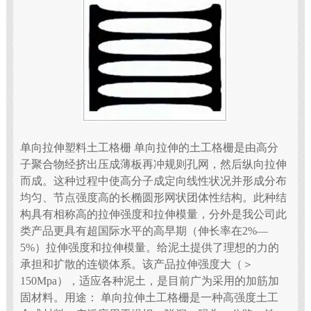
单向拉伸塑料土工格栅 单向拉伸的土工格栅是由高分
子聚合物经挤出压成薄板再冲规则孔网，然后纵向拉伸
而成。这种过程中使高分子成定向线性状况并形成分布
均匀、节点强度高的长椭圆形网状团体性结构。此种结
构具有相称高的拉伸强度和拉伸模量，分外是我公司此
类产品更具有超国际水平的高早期（伸长率在2%—
5%）拉伸强度和拉伸模量。给泥土提供了理想的力的
承担和扩散的连锁体系。该产品拉伸强度大（＞
150Mpa），适应各种泥土，是目前广为采用的加筋加
固材料。用途： 单向拉伸土工格栅是一种高强度土工