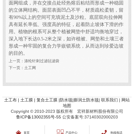
面网组成，并在交接点处经热熔后粘结而形成一种稳固
的立体网结构。面层表面凹凸不平，材质疏松柔韧，留
有90%以上的空间可充填泥土及沙粒。底层双向拉伸网
具有延长率低、强度高的特征，起着防止坡体下滑的作
用。植物的根系可从整个植被网垫中舒适均衡地穿过，
深入地下长达0.5-2米之深，如许植被、网垫和土壤三者
形成一种牢固的复合力学嵌锁系统，从而达到珍爱边坡
的目的。
上一页：
涤纶针刺过滤毡滤袋
下一页：
土工网
土工布 | 土工膜 | 复合土工膜 |防水毯|膨润土防水毯|
联系我们 |
网站
地图
Copyright © 2010-2023 版权所有 宏祥新材料股份有限公司
鲁ICP备13002355号-55
公安备案号:37140302000203



首页
产品中心
热线电话