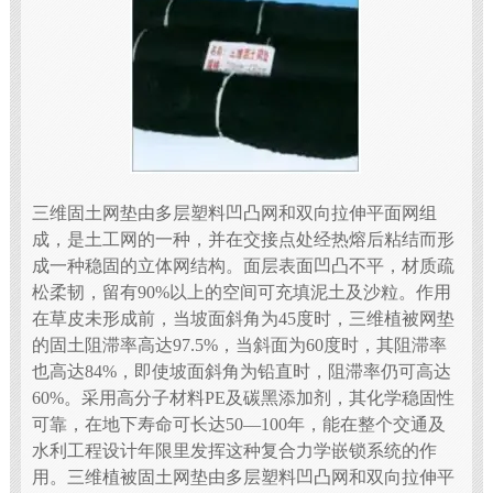
三维固土网垫由多层塑料凹凸网和双向拉伸平面网组
成，是土工网的一种，并在交接点处经热熔后粘结而形
成一种稳固的立体网结构。面层表面凹凸不平，材质疏
松柔韧，留有90%以上的空间可充填泥土及沙粒。作用
在草皮未形成前，当坡面斜角为45度时，三维植被网垫
的固土阻滞率高达97.5%，当斜面为60度时，其阻滞率
也高达84%，即使坡面斜角为铅直时，阻滞率仍可高达
60%。采用高分子材料PE及碳黑添加剂，其化学稳固性
可靠，在地下寿命可长达50—100年，能在整个交通及
水利工程设计年限里发挥这种复合力学嵌锁系统的作
用。三维植被固土网垫由多层塑料凹凸网和双向拉伸平