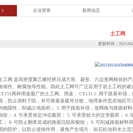
企业荣誉
新闻动态

土工网
更新时间：2025/04/
土工网 是高密度聚乙烯经挤压成方形、菱形、六边形网格状的
耐候性、耐腐蚀等性能。因此土工网可广泛应用于岩土工程的诸多
CE151两种用途最广的土工网。用途： CE131 1. 用于路
面，防止填料下陷，并可将垂直载苛分散，地理条件恶劣地区可采
的稳固性，削减占地面积； 3. 用于路面补强，使网格与路面
裂纹； 4. 可承受肯定冲击载荷； 5. 可承受较大的交变载荷； 6
工； 8. 可防止翻浆造成的路面沉陷和裂纹； 9. 可削减路面材料用量；
观的防护。以防止侵蚀作用，避免产生塌方、岩石松动和水土流失