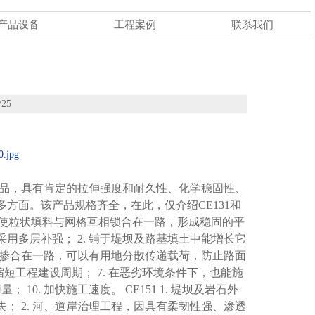
产品设备
工程案例
联系我们
当前位置:
首页
>
产品展示
>
土工网
>
土工网

25
产品，具有肯定的拉伸强度和耐久性、化学稳固性、
方面。该产品规格齐全，在此，仅介绍CE131和
基补强，使粒状填料与网格互相锁合在一路，形成稳固的平
用多层补强； 2. 铺于堤坝及路基填土中能增长它
材料掺合在一路，可以有用地分散传递载荷，防止路面
. 缩短工程建设周期； 7. 在恶劣环境条件下，也能施
 10. 加快施工速度。 CE151 1. 堤坝及岩石外
； 2. 河、道岸治理工程，因具有柔韧性强、渗透