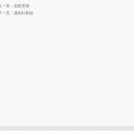
上一页：
加筋管袋
下一页：
涤纶针刺毡