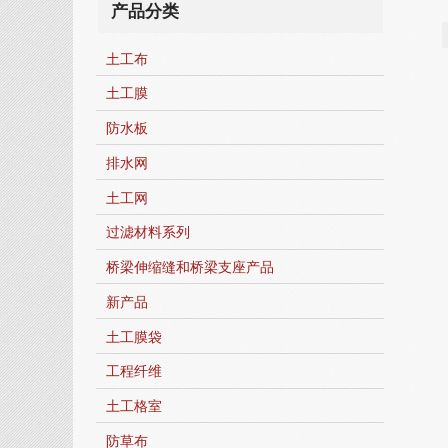
产品分类
土工布
土工膜
防水板
排水网
土工网
过滤材料系列
桥梁伸缩缝和桥梁支座产品
新产品
土工膜袋
工程纤维
土工格室
防草布