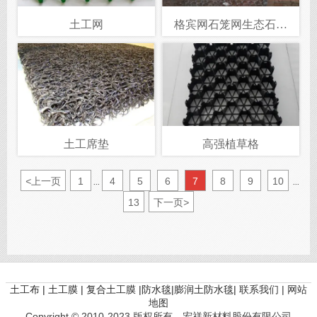
土工网
格宾网石笼网生态石笼
网，生态格宾网
土工席垫
高强植草格
<
上一页
1
4
5
6
7
8
9
10
...
...
13
下一页
>
土工布 | 土工膜 | 复合土工膜 |防水毯|膨润土防水毯|
联系我们 |
网站
地图
Copyright © 2010-2023 版权所有 宏祥新材料股份有限公司