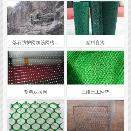
落石防护网加筋网格宾
塑料盲沟
网，石笼网护坡网山体护
坡网
塑料双拉网
三维土工网垫