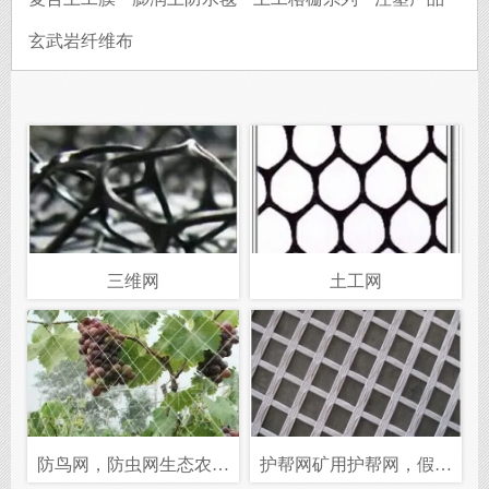
玄武岩纤维布
三维网
土工网
防鸟网，防虫网生态农用
护帮网矿用护帮网，假顶
网
网，矿用塑料假顶网